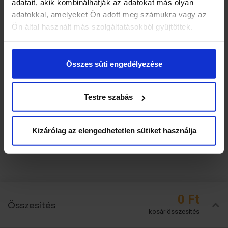
adatait, akik kombinálhatják az adatokat más olyan
adatokkal, amelyeket Ön adott meg számukra vagy az
Ön által használt más szolgáltatásokból gyűjtöttek.
Összes süti engedélyezése
Testre szabás
Kizárólag az elengedhetetlen sütiket használja
0 Ft
Összesítés
kosár összesítés