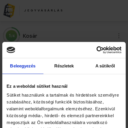
JEGYVÁSÁRLÁS
Kosár
1
/4
Beleegyezés
Részletek
A sütikről
Kosárban lévő termékek
Ez a weboldal sütiket használ
Sütiket használunk a tartalmak és hirdetések személyre
szabásához, közösségi funkciók biztosításához,
valamint weboldalforgalmunk elemzéséhez. Ezenkívül
VÁSÁRLÁS FOLYTATÁSA
közösségi média-, hirdető- és elemező partnereinkkel
megosztjuk az Ön weboldalhasználatra vonatkozó